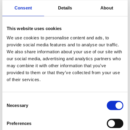
Consent
Details
About
Geschäftsführer:
Inh. Cemil Nahircioglu
Rechtlicher Hinweis:
Die EU hat ein OnlineVerfahren zur
This website uses cookies
Beilegung von Streitigkeiten zwischen Unternehmern und
We use cookies to personalise content and ads, to
Verbrauchern geschaffen. Informationen dazu finden Sie
provide social media features and to analyse our traffic.
unter
https://ec.europa.eu/consumers/odr/
We also share information about your use of our site with
our social media, advertising and analytics partners who
Taxi Ehrenberger beteiligt sich nicht an einem
may combine it with other information that you’ve
Streitbeilegungsverfahren vor einer
provided to them or that they’ve collected from your use
Verbraucherschlichtungsstelle.
of their services.
Umsetzung
Consent
heise homepages |
Homepage erstellen lassen
Necessary
Selection
heise regioconcept |
Online Marketing Agentur
Preferences