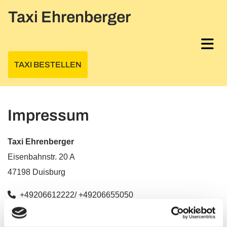
Skip to content
Taxi Ehrenberger
TAXI BESTELLEN
Impressum
Taxi Ehrenberger
Eisenbahnstr. 20 A
47198 Duisburg

+
49206612222
/
+49206655050

+49206613316

fahrdienst.ehrenberger@gmail.com