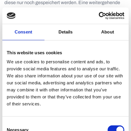
diese nur noch gespeichert werden. Eine weitergehende
Verarbeitung darf nur mit Ihrer Einwilligung, zur
Geltendmachung, Ausübung oder Verteidigung von
Rechtsansprüchen, zum Schutz der Rechte einer anderen
Person oder aus Gründen eines wichtigen öffentlichen
Consent
Details
About
Interesses erfolgen. Im Falle einer Aufhebung der
Einschränkung werden Sie benachrichtigt.
This website uses cookies
Recht auf Datenübertragbarkeit
We use cookies to personalise content and ads, to
provide social media features and to analyse our traffic.
Sie haben das Recht, die Sie betreffenden
We also share information about your use of our site with
personenbezogenen Daten, die Sie uns bereitgestellt
our social media, advertising and analytics partners who
haben, in einem strukturierten, gängigen und
may combine it with other information that you’ve
maschinenlesbaren Format zu erhalten und diese Daten
provided to them or that they’ve collected from your use
einem anderen Verantwortlichen ohne Behinderung durch
of their services.
uns, dem die personenbezogenen Daten bereitgestellt
wurden, zu übermitteln, sofern die Verarbeitung auf einer
Einwilligung gemäß Artikel 6 Absatz 1 lit. a oder Artikel 9
Consent
Absatz 2 lit. a DSGVO oder auf einem Vertrag gemäß
Necessary